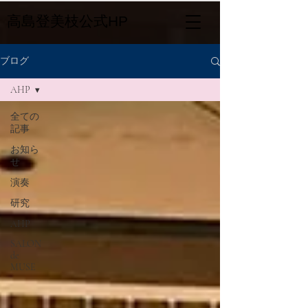
​高島登美枝公式HP
ブログ
AHP
全ての
記事
お知ら
せ
演奏
研究
AHP
SALON
de
MUSE