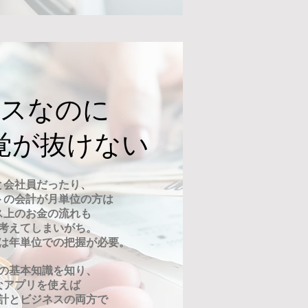
スなのに
覚が抜けない
と会社員だったり
、
トの会計が月単位の方は
ス上のお金の流れも
考えてしまいがち。
は年単位での把握が必要。
の基本知識を知り、
なアプリを使えば
計とビジネスの両方で