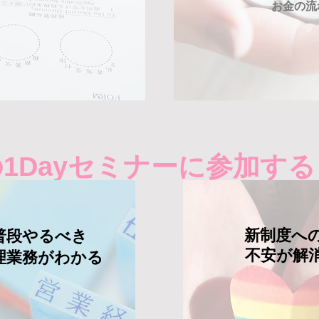
​お金の
1Dayセミナーに参加す
新制度へ
普段やるべき
​不安が解
理業務が​​わかる