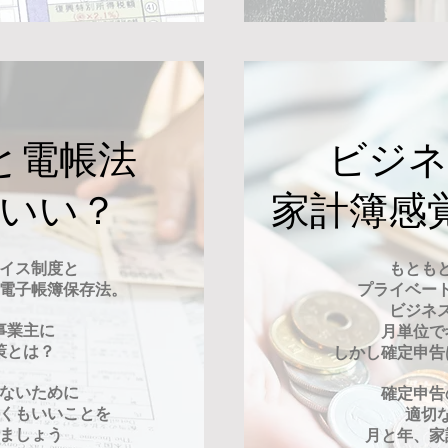
と電帳法
ビジネ
ばいい？
家計簿感
イス制度と
もとも
る電子帳簿保存法。
プライベー
ビジネ
事業主に
月単位で
策とは？
しかし確定申告
ないために
確定申告
くもいいことを
適切
ましょう​
月と年、家