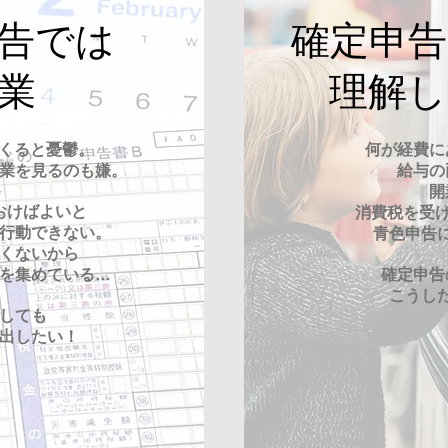
申告では
確定申
作業
​理解
てくると憂鬱。
何が経費に
業を見るのも嫌。
給与の
開
おけばよいと
消費税を受け
行動できない。
青色申告
くないから
書を集めている…
確定申告
こうし
としても
出したい！