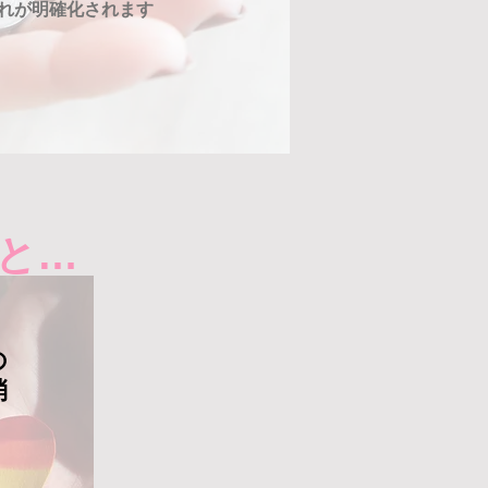
流れが明確化されます
ると…
の
消