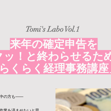
Tomi's Labo Vol.1
来年の確定申告を
クッ！と終わらせるた
らくらく経理事務講座
中の方も――
作業を済ませたいと思