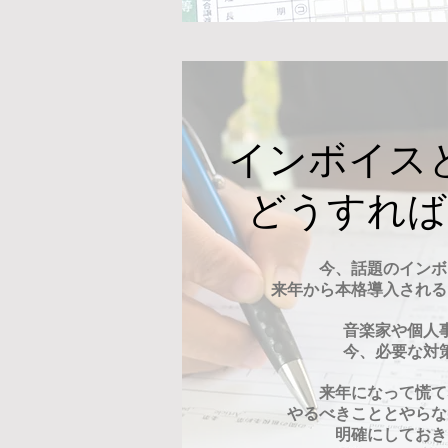
​インボイス
​どうすれ
今、話題のインボ
​来年から本格導入され
音楽家や個人
今、必要な対
来年になって慌て
やるべきこととやらな
​明確にしておき