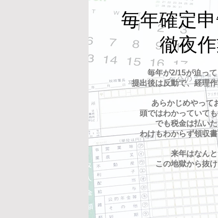
​毎年確定
​徹夜
毎年が2/15が迫っ
提出後は反動で、経理作
あらかじめやって
頭ではわかっていても
でも税金は払いた
​わけもわからず領収
​来年はなん
この地獄から抜け