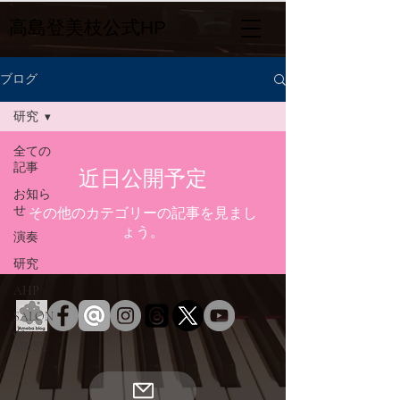
​高島登美枝公式HP
ブログ
研究
全ての
記事
近日公開予定
お知ら
せ
その他のカテゴリーの記事を見まし
ょう。
演奏
研究
AHP
SALON
de
MUSE